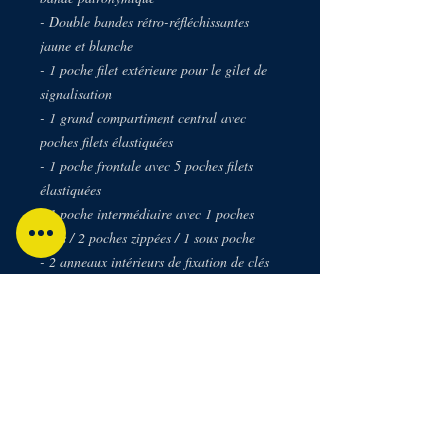
- Double bandes rétro-réfléchissantes
jaune et blanche
- 1 poche filet extérieure pour le gilet de
signalisation
- 1 grand compartiment central avec
poches filets élastiquées
- 1 poche frontale avec 5 poches filets
élastiquées
- 1 poche intermédiaire avec 1 poches
filets / 2 poches zippées / 1 sous poche
- 2 anneaux intérieurs de fixation de clés
Longueur : 40 cm
Largeur : 18 cm
Hauteur : 30 cm